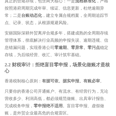
真正的合规存续，包含两大核心：一是
流程标准化
，严格
按照港府周期完成年审、续证、信息更新，杜绝逾期异
常；二是
台账动态化
，建立专属合规档案，全周期追踪节
点、记录、状态，从根源规避风险。
安丽国际深耕外贸离岸合规多年，搭建成熟的全周期存续
管理体系，彻底解决行业高频的申报失误、逾期违规、信
息错漏问题，实现香港公司
零逾期、零异常、零污点
稳定
存续，为后续经营、收汇、审计筑牢基础。
2.2 财税审计：拒绝盲目零申报，场景化做账才是核
心
香港税制核心原则：
有据可依、据实申报、有账必审
。
只要你的香港公司开通账户、有流水、有经营行为，无论
营收多少、利润高低，都必须规范做账、出具审计报告、
完成税务申报，
零申报绝不适用
。盲目零申报、虚假做
账，是外贸企业最高危的合规雷区。