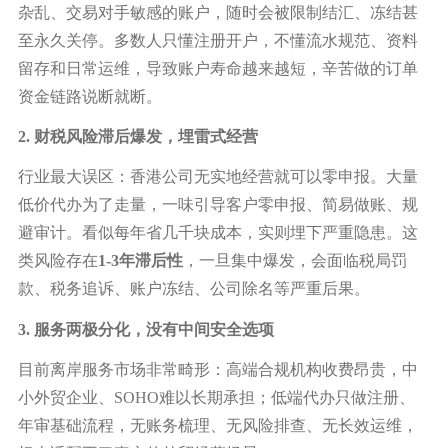
杂乱、交易对手敏感的账户，随时会被限制结汇、冻结甚
至永久关停。多数人只懂注册开户，不懂流水规范、资料
留存和日常运维，导致账户寿命越来越短，辛苦做的订单
资金链路说断就断。
2. 财税风险滞后爆发，埋雷式经营
行业最大误区：香港公司无实地经营就可以零申报。大量
低价代办为了走量，一味引导客户零申报、简易做账、规
避审计。看似每年省几千块成本，实则埋下严重隐患。这
类风险存在
1-3年滞后性
，一旦集中爆发，会面临税局罚
款、税务追诉、账户冻结、公司除名等严重后果。
3. 服务两极分化，没有中间安全选项
目前离岸服务市场非常畸形：高端合规机构收费昂贵，中
小外贸企业、
SOHO难以长期承担；低端代办只做注册、
年审基础流程，无账务梳理、无风险排查、无长效运维，