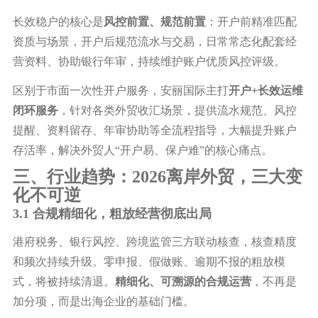
长效稳户的核心是
风控前置、规范前置
：开户前精准匹配
资质与场景，开户后规范流水与交易，日常常态化配套经
营资料、协助银行年审，持续维护账户优质风控评级。
区别于市面一次性开户服务，安丽国际主打
开户
+长效运维
闭环服务
，针对各类外贸收汇场景，提供流水规范、风控
提醒、资料留存、年审协助等全流程指导，大幅提升账户
存活率，解决外贸人
“开户易、保户难”的核心痛点。
三、行业趋势：
2026离岸外贸，三大变
化不可逆
3.1 合规精细化，粗放经营彻底出局
港府税务、银行风控、跨境监管三方联动核查，核查精度
和频次持续升级。零申报、假做账、逾期不报的粗放模
式，将被持续清退。
精细化、可溯源的合规运营
，不再是
加分项，而是出海企业的基础门槛。