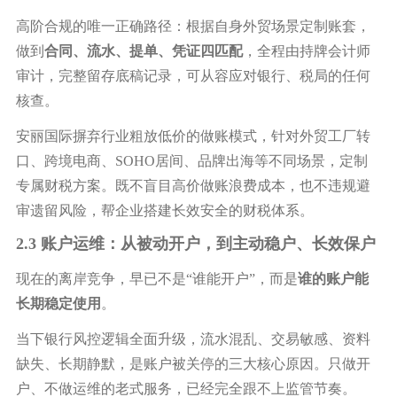
高阶合规的唯一正确路径：根据自身外贸场景定制账套，
做到
合同、流水、提单、凭证四匹配
，全程由持牌会计师
审计，完整留存底稿记录，可从容应对银行、税局的任何
核查。
安丽国际摒弃行业粗放低价的做账模式，针对外贸工厂转
口、跨境电商、
SOHO居间、品牌出海等不同场景，定制
专属财税方案。既不盲目高价做账浪费成本，也不违规避
审遗留风险，帮企业搭建长效安全的财税体系。
2.3 账户运维：从被动开户，到主动稳户、长效保户
现在的离岸竞争，早已不是
“谁能开户”，而是
谁的账户能
长期稳定使用
。
当下银行风控逻辑全面升级，流水混乱、交易敏感、资料
缺失、长期静默，是账户被关停的三大核心原因。只做开
户、不做运维的老式服务，已经完全跟不上监管节奏。