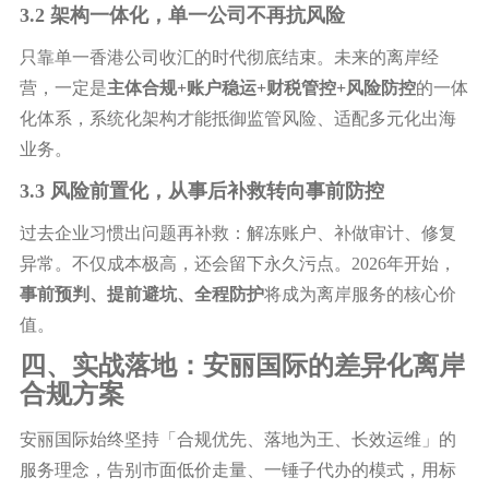
3.2 架构一体化，单一公司不再抗风险
只靠单一香港公司收汇的时代彻底结束。未来的离岸经
营，一定是
主体合规
+账户稳运+财税管控+风险防控
的一体
化体系，系统化架构才能抵御监管风险、适配多元化出海
业务。
3.3 风险前置化，从事后补救转向事前防控
过去企业习惯出问题再补救：解冻账户、补做审计、修复
异常。不仅成本极高，还会留下永久污点。
2026年开始，
事前预判、提前避坑、全程防护
将成为离岸服务的核心价
值。
四、实战落地：安丽国际的差异化离岸
合规方案
安丽国际始终坚持「合规优先、落地为王、长效运维」的
服务理念，告别市面低价走量、一锤子代办的模式，用标