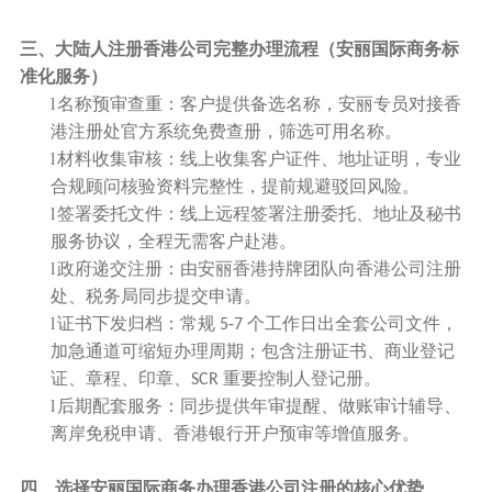
三、大陆人注册香港公司完整办理流程（安丽国际商务标
准化服务）
l
名称预审查重：客户提供备选名称，安丽专员对接香
港注册处官方系统免费查册，筛选可用名称。
l
材料收集审核：线上收集客户证件、地址证明，专业
合规顾问核验资料完整性，提前规避驳回风险。
l
签署委托文件：线上远程签署注册委托、地址及秘书
服务协议，全程无需客户赴港。
l
政府递交注册：由安丽香港持牌团队向香港公司注册
处、税务局同步提交申请。
l
证书下发归档：常规
个工作日出全套公司文件，
5-7
加急通道可缩短办理周期；包含注册证书、商业登记
证、章程、印章、
重要控制人登记册。
SCR
l
后期配套服务：同步提供年审提醒、做账审计辅导、
离岸免税申请、香港银行开户预审等增值服务。
四、选择安丽国际商务办理香港公司注册的核心优势