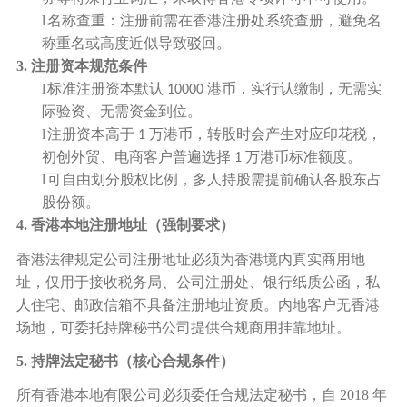
l
名称查重：注册前需在香港注册处系统查册，避免名
称重名或高度近似导致驳回。
3. 注册资本规范条件
l
标准注册资本默认
港币，实行认缴制，无需实
10000
际验资、无需资金到位。
l
注册资本高于
万港币，转股时会产生对应印花税，
1
初创外贸、电商客户普遍选择
万港币标准额度。
1
l
可自由划分股权比例，多人持股需提前确认各股东占
股份额。
4. 香港本地注册地址（强制要求）
香港法律规定公司注册地址必须为香港境内真实商用地
址，仅用于接收税务局、公司注册处、银行纸质公函，私
人住宅、邮政信箱不具备注册地址资质。内地客户无香港
场地，可委托持牌秘书公司提供合规商用挂靠地址。
5. 持牌法定秘书（核心合规条件）
所有香港本地有限公司必须委任合规法定秘书，自
2018 年