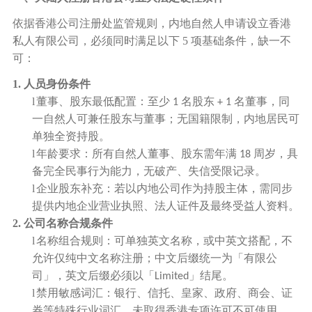
依据香港公司注册处监管规则，内地自然人申请设立香港
私人有限公司，必须同时满足以下
5 项基础条件，缺一不
可：
1. 人员身份条件
l
董事、股东最低配置：至少
名股东
名董事，同
1
+ 1
一自然人可兼任股东与董事；无国籍限制，内地居民可
单独全资持股。
l
年龄要求：所有自然人董事、股东需年满
周岁，具
18
备完全民事行为能力，无破产、失信受限记录。
l
企业股东补充：若以内地公司作为持股主体，需同步
提供内地企业营业执照、法人证件及最终受益人资料。
2. 公司名称合规条件
l
名称组合规则：可单独英文名称，或中英文搭配，不
允许仅纯中文名称注册；中文后缀统一为「有限公
司」，英文后缀必须以「
」结尾。
Limited
l
禁用敏感词汇：银行、信托、皇家、政府、商会、证
券等特殊行业词汇，未取得香港专项许可不可使用。