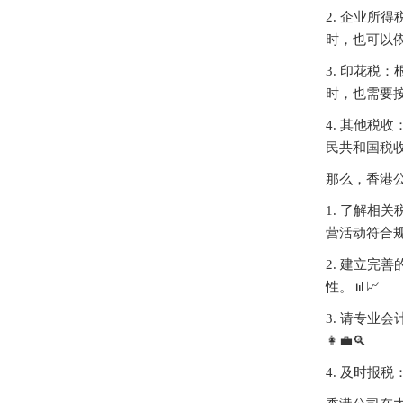
2. 企业
时，也可以依
3. 印花
时，也需要按
4. 其他
民共和国税收
那么，香港公
1. 了解
营活动符合规
2. 建立
性。📊📈
3. 请专
👩‍💼‍🔍
4. 及时报