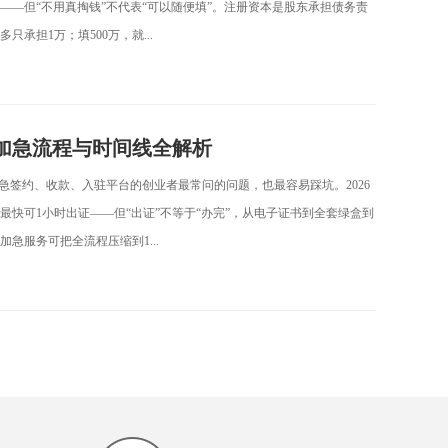
—但“不用真掏钱”不代表“可以随便填”。注册资本是股东承担债务责
承担1万；填500万，就...
加急流程与时间线全解析
急签约、收款、入驻平台的创业者最常问的问题，也最容易踩坑。2026
快可1小时出证——但“出证”不等于“办完”，从电子证书到全套绿盒到
急服务可把全流程压缩到1...