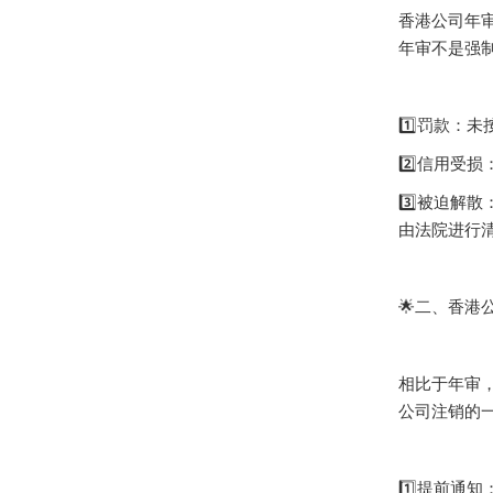
香港公司年
年审不是强制
1️⃣罚款：
2️⃣信用受
3️⃣被迫
由法院进行清
🌟二、香港
相比于年审
公司注销的一
1️⃣提前通