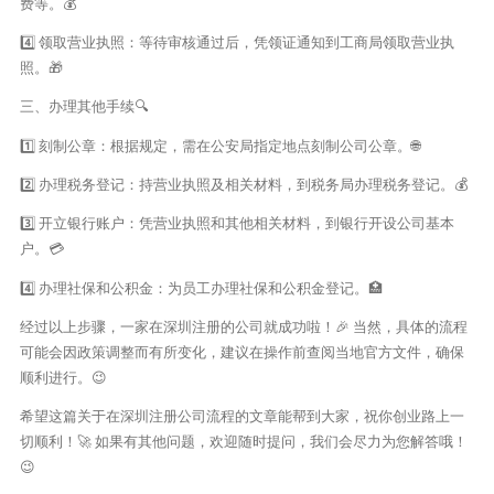
费等。💰
4️⃣ 领取营业执照：等待审核通过后，凭领证通知到工商局领取营业执
照。🎁
三、办理其他手续🔍
1️⃣ 刻制公章：根据规定，需在公安局指定地点刻制公司公章。🌐
2️⃣ 办理税务登记：持营业执照及相关材料，到税务局办理税务登记。💰
3️⃣ 开立银行账户：凭营业执照和其他相关材料，到银行开设公司基本
户。💳
4️⃣ 办理社保和公积金：为员工办理社保和公积金登记。🏥
经过以上步骤，一家在深圳注册的公司就成功啦！🎉 当然，具体的流程
可能会因政策调整而有所变化，建议在操作前查阅当地官方文件，确保
顺利进行。😉
希望这篇关于在深圳注册公司流程的文章能帮到大家，祝你创业路上一
切顺利！🚀 如果有其他问题，欢迎随时提问，我们会尽力为您解答哦！
😉