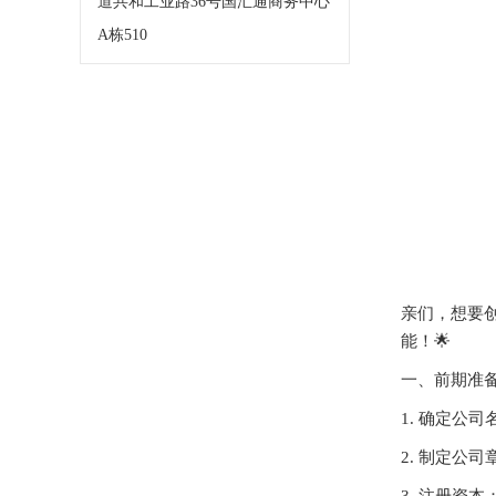
道共和工业路36号国汇通商务中心
A栋510
亲们，想要
能！🌟
一、前期准备
1. 确定公
2. 制定公