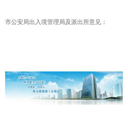
市公安局出入境管理局及派出所意见：