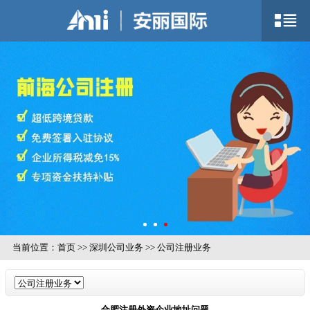
当前位置：
首页
>>
深圳公司业务
>>
公司注册业务
合肥注册外资企业地址问题