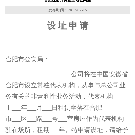
发布时间：2017-07-15
设
址
申
请
合肥市公安局：
公司将在中国安徽省
合肥市
设立常驻代表机构
，从事与总公司业
务有关的非营利性业务活动，代表机构
于
年
月
日租赁坐落在合肥
市
区
路
号
室房屋作为代表机构
驻在场所，租期
年。特申请设址，请给予