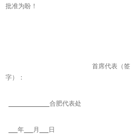
批准为盼！
首席代表（签
字）：
合肥代表处
年
月
日